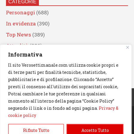
CATEGORIE
Personaggi
(688)
In evidenza
(390)
Top News
(389)
Attualità
(336)
Informativa
Eventi
(330)
Il sito Verosettimanale.com utilizza cookie propri e
Artisti
(241)
di terze parti per finalità tecniche, statistiche,
News
(238)
pubblicitarie e di profilazione. Cliccando “Accetto”
presti il consenso all'utilizzo dei sopracitati cookie,
Cerca
Potrai cambiare le tue preferenze in qualsiasi
momento all'interno della pagina “Cookie Policy”
seguendo il link o in fondo ad ogni pagina.
Privacy &
cookie policy
© 2023 Verosettimanale.com. All rights reserved.
Rifiuto Tutto
Accetto Tutto