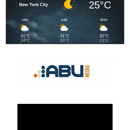
25°C
New York City
ven
sab
dom
31°C
31°C
32°C
24°C
23°C
23°C