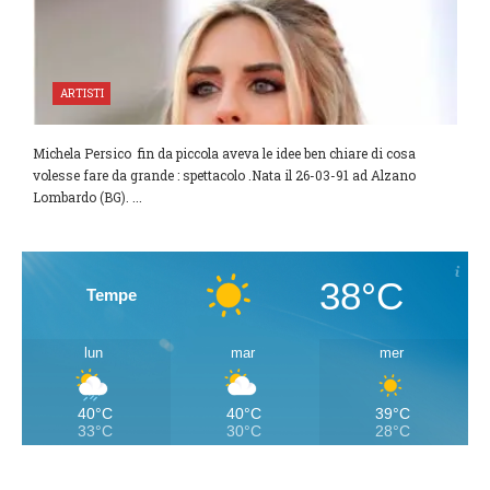
ARTISTI
Michela Persico fin da piccola aveva le idee ben chiare di cosa
volesse fare da grande : spettacolo .Nata il 26-03-91 ad Alzano
Lombardo (BG). ...
38°C
Tempe
lun
mar
mer
40°C
40°C
39°C
33°C
30°C
28°C