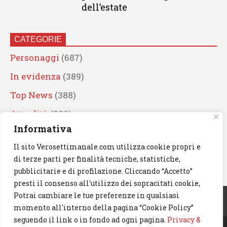
dell’estate
CATEGORIE
Personaggi
(687)
In evidenza
(389)
Top News
(388)
Attualità
(336)
Informativa
Eventi
(330)
Il sito Verosettimanale.com utilizza cookie propri e
Artisti
(241)
di terze parti per finalità tecniche, statistiche,
News
(238)
pubblicitarie e di profilazione. Cliccando “Accetto”
presti il consenso all'utilizzo dei sopracitati cookie,
Cerca
Potrai cambiare le tue preferenze in qualsiasi
momento all'interno della pagina “Cookie Policy”
seguendo il link o in fondo ad ogni pagina.
Privacy &