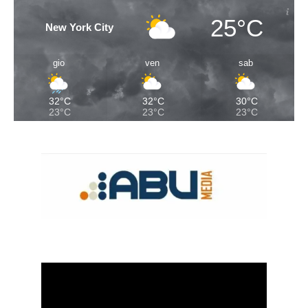
25°C
New York City
gio
ven
sab
32°C
32°C
30°C
23°C
23°C
23°C