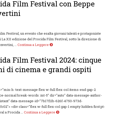
ida Film Festival con Beppe
ertini
ilm Festival, un evento che esalta giovani talenti e protagoniste
 La XII edizione del Procida Film Festival, sotto la direzione di
ertini, ...
Continua a Leggere
ida Film Festival 2024: cinque
ni di cinema e grandi ospiti
s="min-h- text-message flex w-full flex-col items-end gap-2
ce-normal break-words :mt-5" dir="auto" data-message-author-
istant" data-message-id="7b17f11b-626f-4750-973d-
c02"> <div class="flex w-full flex-col gap-1 empty:hidden first:pt-
val a Procida ...
Continua a Leggere