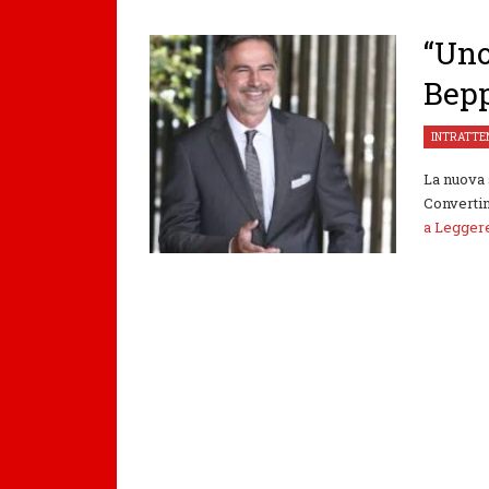
“Uno
Bepp
INTRATTE
La nuova 
Convertini
a Legge