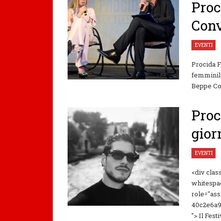
Proc
Conv
EVENTI
Procida F
femminili
Beppe Conv
Proc
gior
EVENTI
<div clas
whitespa
role="ass
40c2e6a9f
"> Il Festi