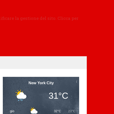
New York City
31°C
gio
32°C
23°C