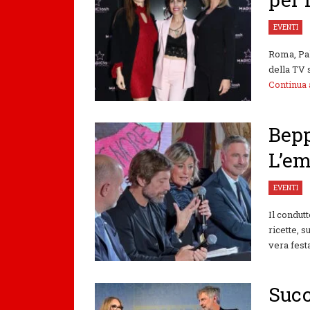
EVENTI
Roma, Pal
della TV 
Continua
Bepp
L’em
EVENTI
Il condut
ricette, 
vera festa 
Succ