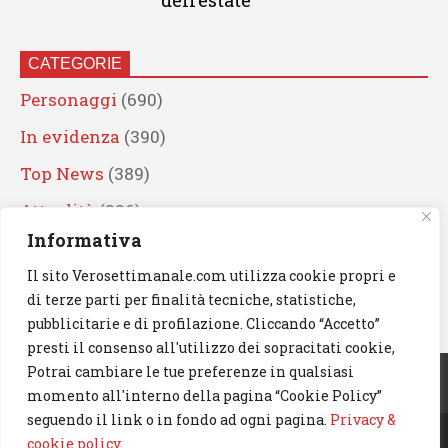
dell’estate
CATEGORIE
Personaggi
(690)
In evidenza
(390)
Top News
(389)
Attualità
(336)
Informativa
Eventi
(330)
Il sito Verosettimanale.com utilizza cookie propri e
Artisti
(241)
di terze parti per finalità tecniche, statistiche,
News
(238)
pubblicitarie e di profilazione. Cliccando “Accetto”
presti il consenso all'utilizzo dei sopracitati cookie,
Cerca
Potrai cambiare le tue preferenze in qualsiasi
momento all'interno della pagina “Cookie Policy”
seguendo il link o in fondo ad ogni pagina.
Privacy &
cookie policy