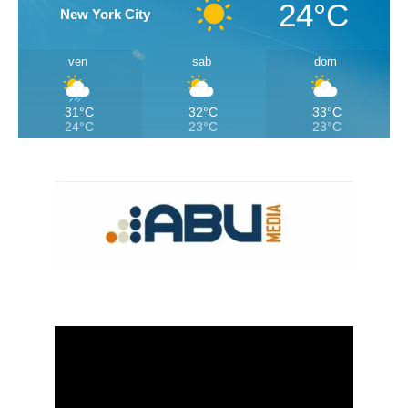
24°C
New York City
ven
sab
dom
31°C
32°C
33°C
24°C
23°C
23°C