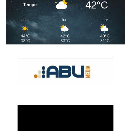
42°C
Tempe
dom
lun
mar
44°C
42°C
40°C
33°C
33°C
31°C