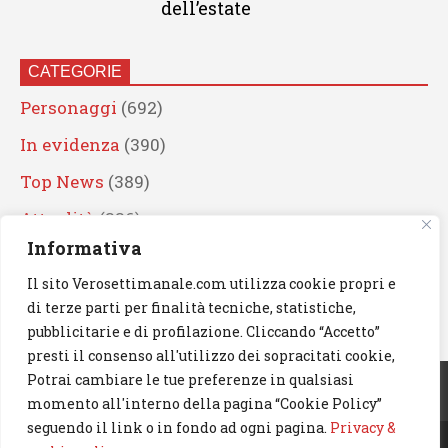
dell’estate
CATEGORIE
Personaggi
(692)
In evidenza
(390)
Top News
(389)
Attualità
(336)
Informativa
Eventi
(330)
Il sito Verosettimanale.com utilizza cookie propri e
Artisti
(241)
di terze parti per finalità tecniche, statistiche,
News
(239)
pubblicitarie e di profilazione. Cliccando “Accetto”
presti il consenso all'utilizzo dei sopracitati cookie,
Cerca
Potrai cambiare le tue preferenze in qualsiasi
momento all'interno della pagina “Cookie Policy”
seguendo il link o in fondo ad ogni pagina.
Privacy &