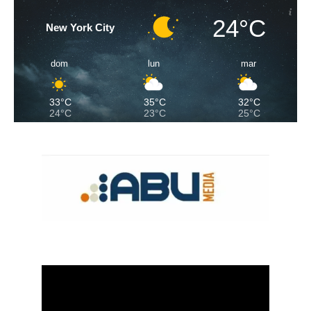
24°C
New York City
dom
lun
mar
33°C
35°C
32°C
24°C
23°C
25°C