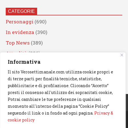
CATEGORIE
Personaggi
(690)
In evidenza
(390)
Top News
(389)
Attualità
(336)
Informativa
Eventi
(330)
Il sito Verosettimanale.com utilizza cookie propri e
Artisti
(241)
di terze parti per finalità tecniche, statistiche,
News
(239)
pubblicitarie e di profilazione. Cliccando “Accetto”
presti il consenso all'utilizzo dei sopracitati cookie,
Cerca
Potrai cambiare le tue preferenze in qualsiasi
momento all'interno della pagina “Cookie Policy”
seguendo il link o in fondo ad ogni pagina.
Privacy &
cookie policy
© 2023 Verosettimanale.com. All rights reserved.