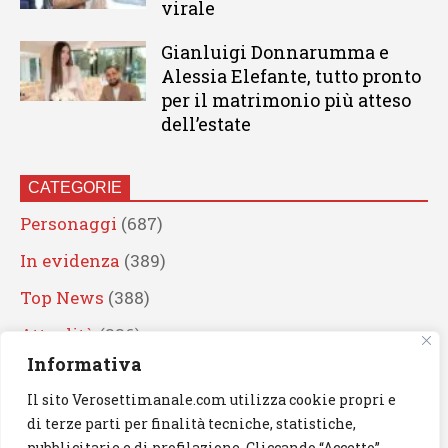
virale
Gianluigi Donnarumma e
Alessia Elefante, tutto pronto
per il matrimonio più atteso
dell’estate
CATEGORIE
Personaggi
(687)
In evidenza
(389)
Top News
(388)
Attualità
(336)
Informativa
Eventi
(330)
Il sito Verosettimanale.com utilizza cookie propri e
Artisti
(241)
di terze parti per finalità tecniche, statistiche,
News
(238)
pubblicitarie e di profilazione. Cliccando “Accetto”