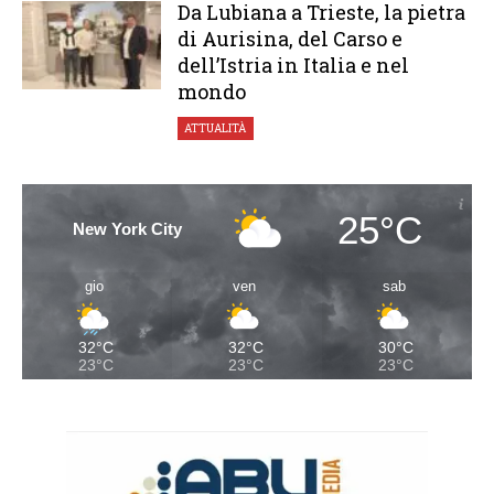
Da Lubiana a Trieste, la pietra
di Aurisina, del Carso e
dell’Istria in Italia e nel
mondo
ATTUALITÀ
25°C
New York City
gio
ven
sab
32°C
32°C
30°C
23°C
23°C
23°C