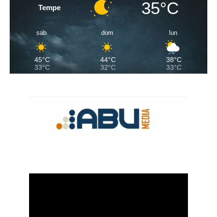
35°C
Tempe
sab
dom
lun
45°C
44°C
38°C
33°C
32°C
33°C