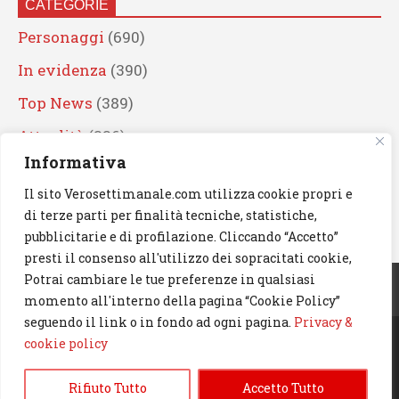
CATEGORIE
Personaggi
(690)
In evidenza
(390)
Top News
(389)
Attualità
(336)
Informativa
Eventi
(330)
Il sito Verosettimanale.com utilizza cookie propri e
Artisti
(241)
di terze parti per finalità tecniche, statistiche,
News
(239)
pubblicitarie e di profilazione. Cliccando “Accetto”
presti il consenso all'utilizzo dei sopracitati cookie,
Cerca
Potrai cambiare le tue preferenze in qualsiasi
momento all'interno della pagina “Cookie Policy”
seguendo il link o in fondo ad ogni pagina.
Privacy &
cookie policy
© 2023 Verosettimanale.com. All rights reserved.
Rifiuto Tutto
Accetto Tutto