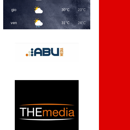
gio
30°C
23°C
ven
31°C
24°C