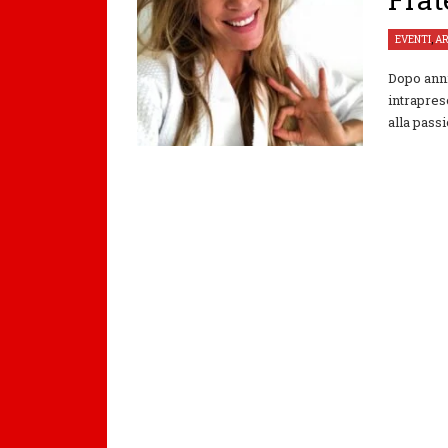
EVENTI
,
AR
Dopo anni
intrapres
alla passi