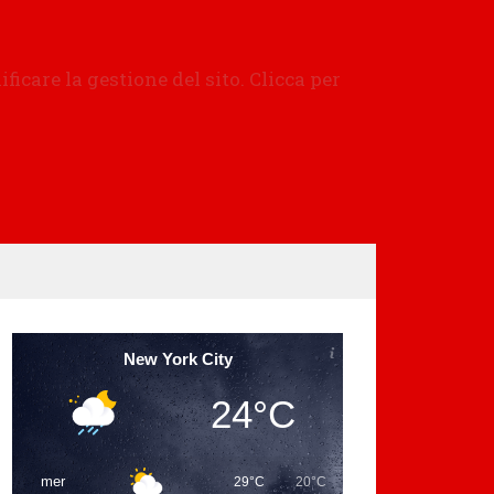
New York City
24°C
mer
29°C
20°C