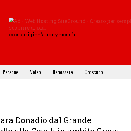
crossorigin="anonymous">
Persone
Video
Benessere
Oroscopo
ara Donadio dal Grande
ello alla Coach in ambito Green