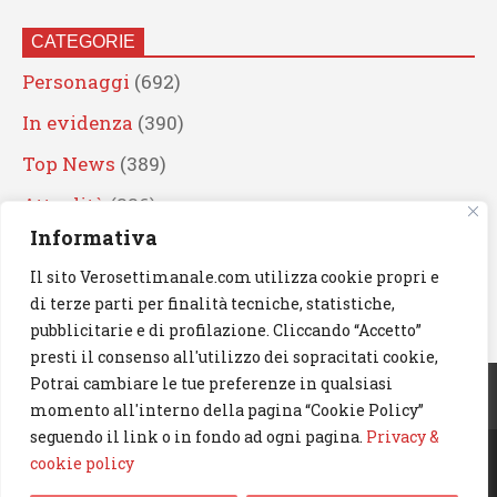
CATEGORIE
Personaggi
(692)
In evidenza
(390)
Top News
(389)
Attualità
(336)
Informativa
Eventi
(330)
Il sito Verosettimanale.com utilizza cookie propri e
Artisti
(241)
di terze parti per finalità tecniche, statistiche,
News
(239)
pubblicitarie e di profilazione. Cliccando “Accetto”
presti il consenso all'utilizzo dei sopracitati cookie,
Cerca
Potrai cambiare le tue preferenze in qualsiasi
momento all'interno della pagina “Cookie Policy”
seguendo il link o in fondo ad ogni pagina.
Privacy &
cookie policy
© 2023 Verosettimanale.com. All rights reserved.