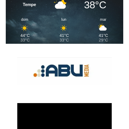
38°C
Tempe
dom
lun
mar
44°C
41°C
41°C
33°C
33°C
29°C