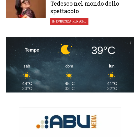
Tedesco nel mondo dello
spettacolo
IN EVIDENZA
,
PERSONE
39°C
Tempe
sab
dom
lun
44°C
45°C
41°C
33°C
33°C
32°C