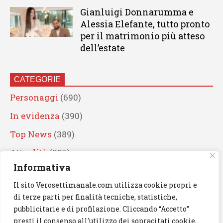
Gianluigi Donnarumma e
Alessia Elefante, tutto pronto
per il matrimonio più atteso
dell’estate
CATEGORIE
Personaggi
(690)
In evidenza
(390)
Top News
(389)
Attualità
(336)
Informativa
Eventi
(330)
Il sito Verosettimanale.com utilizza cookie propri e
Artisti
(241)
di terze parti per finalità tecniche, statistiche,
News
(239)
pubblicitarie e di profilazione. Cliccando “Accetto”
presti il consenso all'utilizzo dei sopracitati cookie,