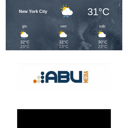
31°C
New York City
gio
ven
sab
32°C
32°C
30°C
23°C
23°C
23°C