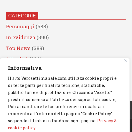
CATEGORIE
Personaggi
(688)
In evidenza
(390)
Top News
(389)
Attualità
(336)
Informativa
Eventi
(330)
Il sito Verosettimanale.com utilizza cookie propri e
Artisti
(241)
di terze parti per finalità tecniche, statistiche,
News
(238)
pubblicitarie e di profilazione. Cliccando “Accetto”
presti il consenso all'utilizzo dei sopracitati cookie,
Cerca
Potrai cambiare le tue preferenze in qualsiasi
momento all'interno della pagina “Cookie Policy”
seguendo il link o in fondo ad ogni pagina.
Privacy &
cookie policy
© 2023 Verosettimanale.com. All rights reserved.