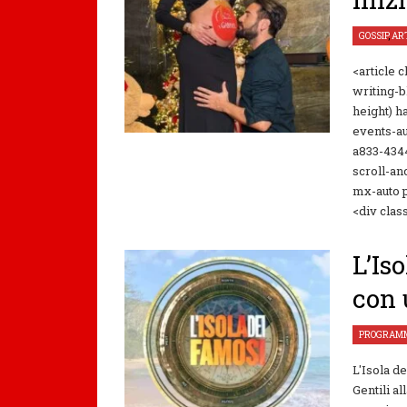
GOSSIP
,
AR
<article 
writing-b
height) h
events-au
a833-4344
scroll-an
mx-auto 
<div clas
L’Is
con 
PROGRAMM
L'Isola d
Gentili al