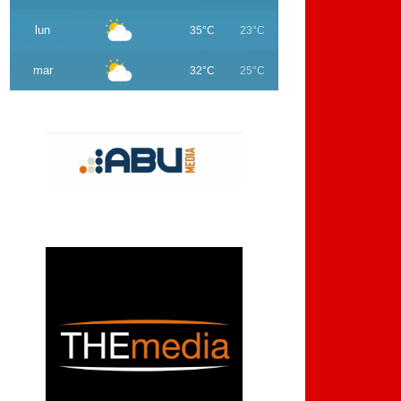
lun
35°C
23°C
mar
32°C
25°C