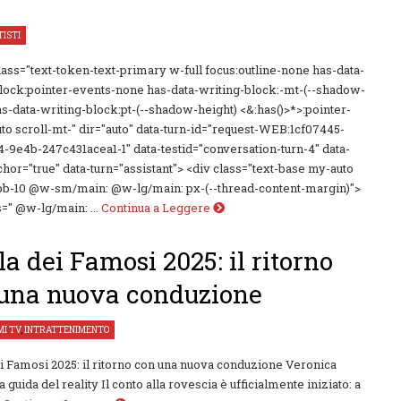
TISTI
class="text-token-text-primary w-full focus:outline-none has-data-
lock:pointer-events-none has-data-writing-block:-mt-(--shadow-
as-data-writing-block:pt-(--shadow-height) <&:has()>*>:pointer-
to scroll-mt-" dir="auto" data-turn-id="request-WEB:1cf07445-
-9e4b-247c431acea1-1" data-testid="conversation-turn-4" data-
chor="true" data-turn="assistant"> <div class="text-base my-auto
pb-10 @w-sm/main: @w-lg/main: px-(--thread-content-margin)">
s=" @w-lg/main: ...
Continua a Leggere
ola dei Famosi 2025: il ritorno
una nuova conduzione
I TV
,
INTRATTENIMENTO
ei Famosi 2025: il ritorno con una nuova conduzione Veronica
la guida del reality Il conto alla rovescia è ufficialmente iniziato: a