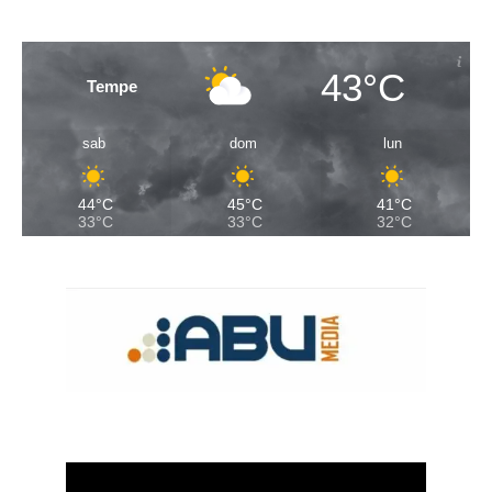
43°C
Tempe
sab
dom
lun
44°C
45°C
41°C
33°C
33°C
32°C