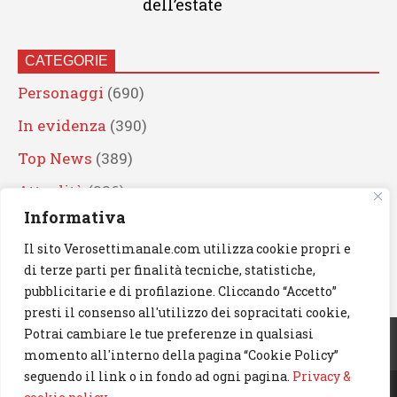
dell’estate
CATEGORIE
Personaggi
(690)
In evidenza
(390)
Top News
(389)
Attualità
(336)
Informativa
Eventi
(330)
Il sito Verosettimanale.com utilizza cookie propri e
Artisti
(241)
di terze parti per finalità tecniche, statistiche,
News
(239)
pubblicitarie e di profilazione. Cliccando “Accetto”
presti il consenso all'utilizzo dei sopracitati cookie,
Cerca
Potrai cambiare le tue preferenze in qualsiasi
momento all'interno della pagina “Cookie Policy”
seguendo il link o in fondo ad ogni pagina.
Privacy &