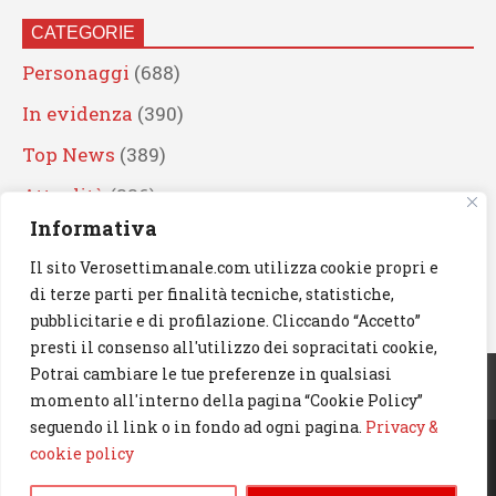
CATEGORIE
Personaggi
(688)
In evidenza
(390)
Top News
(389)
Attualità
(336)
Informativa
Eventi
(330)
Il sito Verosettimanale.com utilizza cookie propri e
Artisti
(241)
di terze parti per finalità tecniche, statistiche,
News
(238)
pubblicitarie e di profilazione. Cliccando “Accetto”
presti il consenso all'utilizzo dei sopracitati cookie,
Cerca
Potrai cambiare le tue preferenze in qualsiasi
momento all'interno della pagina “Cookie Policy”
seguendo il link o in fondo ad ogni pagina.
Privacy &
cookie policy
© 2023 Verosettimanale.com. All rights reserved.