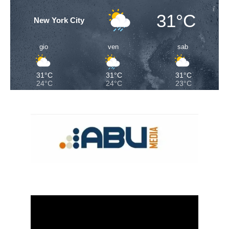
31°C
New York City
gio
ven
sab
31°C
31°C
31°C
24°C
24°C
23°C