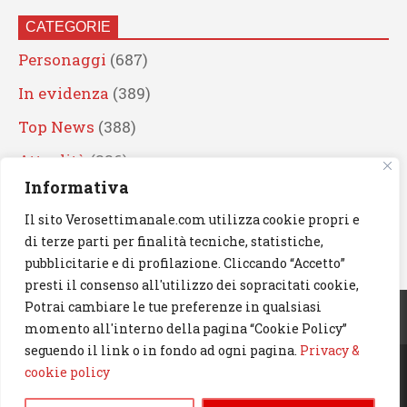
CATEGORIE
Personaggi
(687)
In evidenza
(389)
Top News
(388)
Attualità
(336)
Informativa
Eventi
(330)
Il sito Verosettimanale.com utilizza cookie propri e
Artisti
(241)
di terze parti per finalità tecniche, statistiche,
News
(238)
pubblicitarie e di profilazione. Cliccando “Accetto”
presti il consenso all'utilizzo dei sopracitati cookie,
Cerca
Potrai cambiare le tue preferenze in qualsiasi
momento all'interno della pagina “Cookie Policy”
seguendo il link o in fondo ad ogni pagina.
Privacy &
cookie policy
© 2023 Verosettimanale.com. All rights reserved.