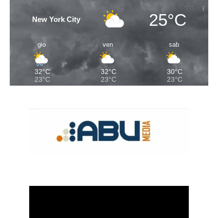
25°C
New York City
gio
ven
sab
32°C
32°C
30°C
23°C
23°C
23°C