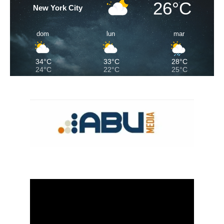
26°C
New York City
dom
lun
mar
34°C
33°C
28°C
24°C
22°C
25°C