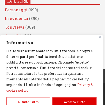
CATEGORIE
Personaggi
(690)
In evidenza
(390)
Top News
(389)
Attualità
(336)
Informativa
Eventi
(330)
Il sito Verosettimanale.com utilizza cookie propri e
Artisti
(241)
di terze parti per finalità tecniche, statistiche,
News
(239)
pubblicitarie e di profilazione. Cliccando “Accetto”
presti il consenso all'utilizzo dei sopracitati cookie,
Cerca
Potrai cambiare le tue preferenze in qualsiasi
momento all'interno della pagina “Cookie Policy”
seguendo il link o in fondo ad ogni pagina.
Privacy &
cookie policy
© 2023 Verosettimanale.com. All rights reserved.
Rifiuto Tutto
Accetto Tutto