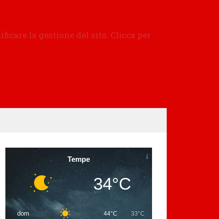
Tempe
34°C
dom
44°C
33°C