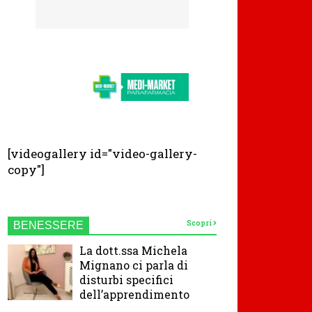
[videogallery id="video-gallery-
copy"]
Scopri
BENESSERE
La dott.ssa Michela
Mignano ci parla di
disturbi specifici
dell’apprendimento