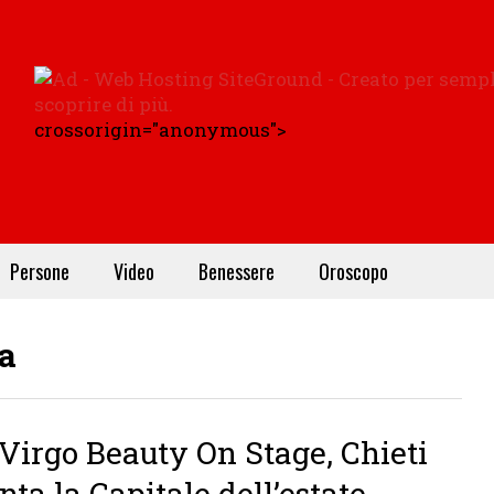
crossorigin="anonymous">
Persone
Video
Benessere
Oroscopo
za
Virgo Beauty On Stage, Chieti
nta la Capitale dell’estate