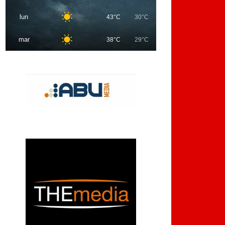
lun
43°C
30°C
mar
38°C
29°C