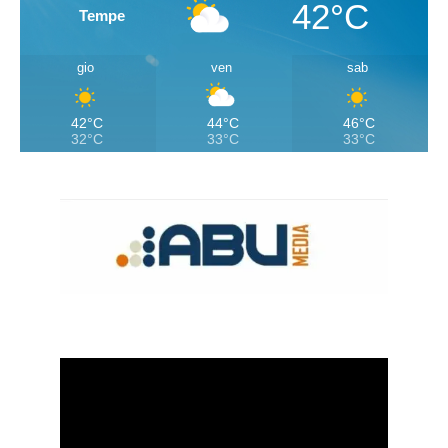
42°C
Tempe
gio
ven
sab
42°C
44°C
46°C
32°C
33°C
33°C