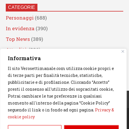
CATEGORIE
Personaggi
(688)
In evidenza
(390)
Top News
(389)
Attualità
(336)
Informativa
Eventi
(330)
Il sito Verosettimanale.com utilizza cookie propri e
Artisti
(241)
di terze parti per finalità tecniche, statistiche,
News
(238)
pubblicitarie e di profilazione. Cliccando “Accetto”
presti il consenso all'utilizzo dei sopracitati cookie,
Cerca
Potrai cambiare le tue preferenze in qualsiasi
momento all'interno della pagina “Cookie Policy”
seguendo il link o in fondo ad ogni pagina.
Privacy &
cookie policy
© 2023 Verosettimanale.com. All rights reserved.