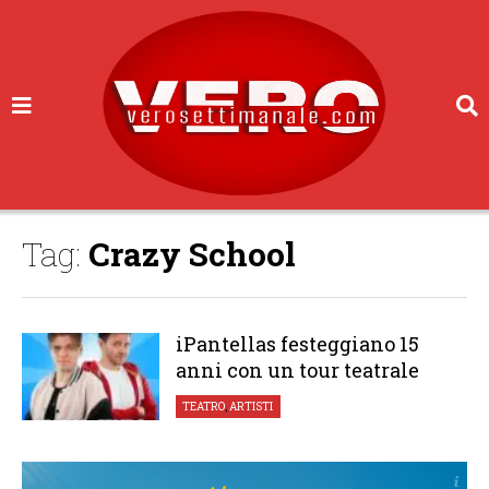
Tag:
Crazy School
iPantellas festeggiano 15
anni con un tour teatrale
TEATRO
,
ARTISTI