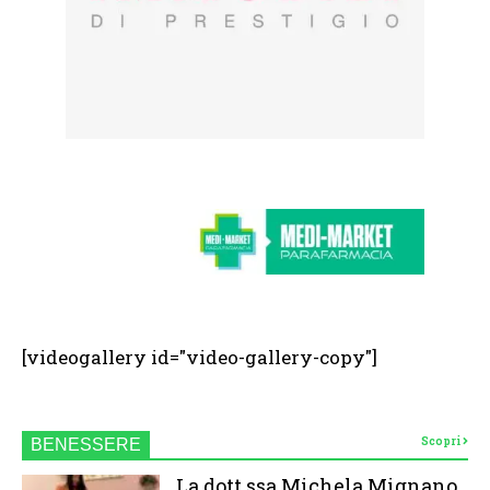
[videogallery id="video-gallery-copy"]
Scopri
BENESSERE
La dott.ssa Michela Mignano