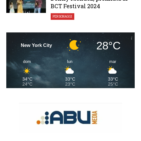
BCT Festival 2024
PERSONAGGI
28°C
New York City
dom
lun
mar
34°C
33°C
33°C
24°C
23°C
25°C