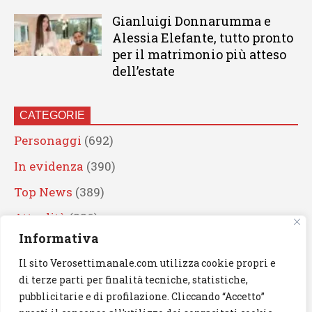
Gianluigi Donnarumma e
Alessia Elefante, tutto pronto
per il matrimonio più atteso
dell’estate
CATEGORIE
Personaggi
(692)
In evidenza
(390)
Top News
(389)
Attualità
(336)
Informativa
Eventi
(330)
Il sito Verosettimanale.com utilizza cookie propri e
Artisti
(241)
di terze parti per finalità tecniche, statistiche,
News
(239)
pubblicitarie e di profilazione. Cliccando “Accetto”