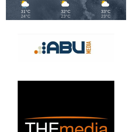
31°C
32°C
33°C
24°C
23°C
23°C