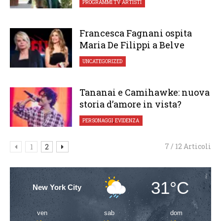
PROGRAMMI TV
,
ARTISTI
Francesca Fagnani ospita
Maria De Filippi a Belve
UNCATEGORIZED
Tananai e Camihawke: nuova
storia d’amore in vista?
PERSONAGGI
,
EVIDENZA
7 / 12 Articoli
1
2
31°C
New York City
ven
sab
dom