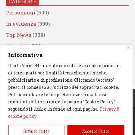
CATEGORIE
Personaggi
(690)
In evidenza
(390)
Top News
(389)
Attualità
(336)
Informativa
Eventi
(330)
Il sito Verosettimanale.com utilizza cookie propri e
Artisti
(241)
di terze parti per finalità tecniche, statistiche,
News
(239)
pubblicitarie e di profilazione. Cliccando “Accetto”
presti il consenso all'utilizzo dei sopracitati cookie,
Cerca
Potrai cambiare le tue preferenze in qualsiasi
momento all'interno della pagina “Cookie Policy”
seguendo il link o in fondo ad ogni pagina.
Privacy &
cookie policy
© 2023 Verosettimanale.com. All rights reserved.
Rifiuto Tutto
Accetto Tutto