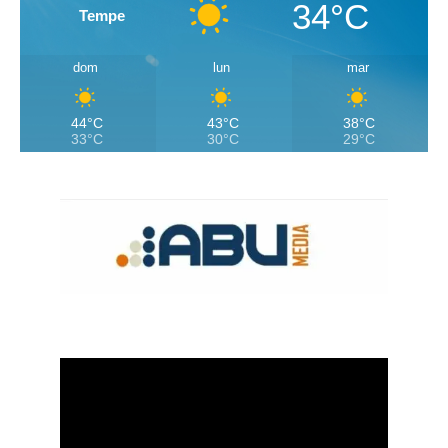
34°C
Tempe
dom
lun
mar
44°C
43°C
38°C
33°C
30°C
29°C