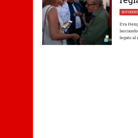
IN EVIDEN
Eva Henge
lasciando
legato al 