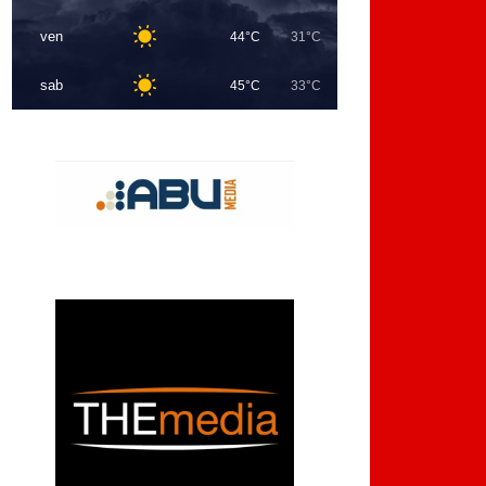
ven
44°C
31°C
sab
45°C
33°C