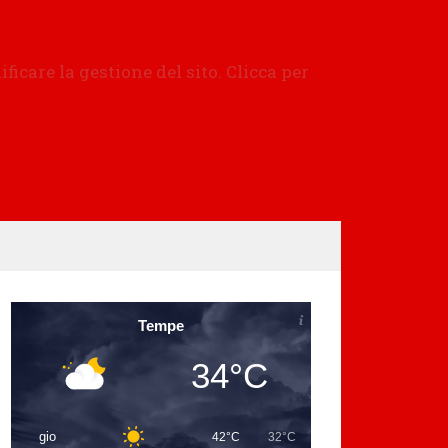
Tempe
34°C
gio
42°C
32°C