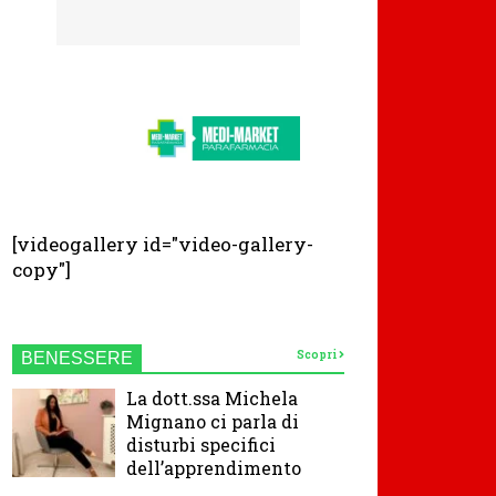
[videogallery id="video-gallery-
copy"]
Scopri
BENESSERE
La dott.ssa Michela
Mignano ci parla di
disturbi specifici
dell’apprendimento