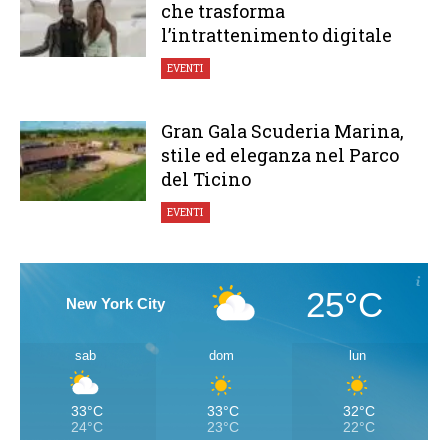
che trasforma
l’intrattenimento digitale
EVENTI
Gran Gala Scuderia Marina,
stile ed eleganza nel Parco
del Ticino
EVENTI
25°C
New York City
sab
dom
lun
33°C
33°C
32°C
24°C
23°C
22°C