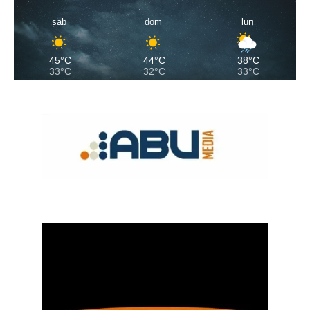
sab
dom
lun
45°C
44°C
38°C
33°C
32°C
33°C