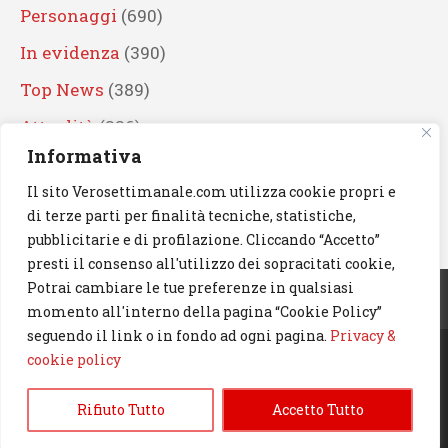
Personaggi
(690)
In evidenza
(390)
Top News
(389)
Attualità
(336)
Informativa
Eventi
(330)
Il sito Verosettimanale.com utilizza cookie propri e
Artisti
(241)
di terze parti per finalità tecniche, statistiche,
News
(239)
pubblicitarie e di profilazione. Cliccando “Accetto”
presti il consenso all'utilizzo dei sopracitati cookie,
Cerca
Potrai cambiare le tue preferenze in qualsiasi
momento all'interno della pagina “Cookie Policy”
seguendo il link o in fondo ad ogni pagina.
Privacy &
cookie policy
© 2023 Verosettimanale.com. All rights reserved.
Rifiuto Tutto
Accetto Tutto
Informativa Privacy & Cookie Policy