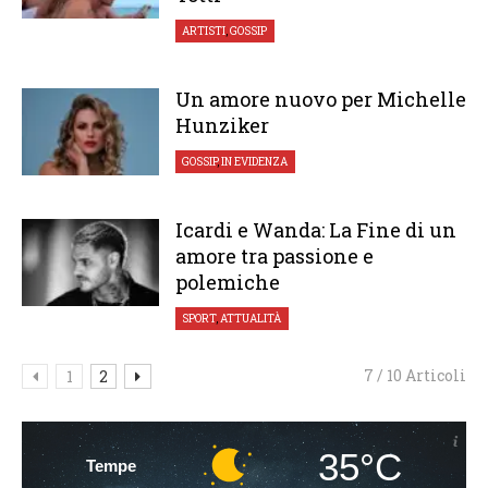
ARTISTI
,
GOSSIP
Un amore nuovo per Michelle
Hunziker
GOSSIP
,
IN EVIDENZA
Icardi e Wanda: La Fine di un
amore tra passione e
polemiche
SPORT
,
ATTUALITÀ
7 / 10 Articoli
1
2
35°C
Tempe