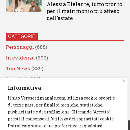
Alessia Elefante, tutto pronto
per il matrimonio più atteso
dell’estate
CATEGORIE
Personaggi
(688)
In evidenza
(390)
Top News
(389)
Attualità
(336)
Informativa
Eventi
(330)
Il sito Verosettimanale.com utilizza cookie propri e
Artisti
(241)
di terze parti per finalità tecniche, statistiche,
News
(238)
pubblicitarie e di profilazione. Cliccando “Accetto”
presti il consenso all'utilizzo dei sopracitati cookie,
Cerca
Potrai cambiare le tue preferenze in qualsiasi