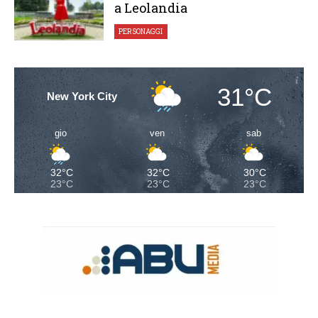
a Leolandia
PERSONAGGI
31°C
New York City
gio
ven
sab
32°C
32°C
30°C
23°C
23°C
23°C