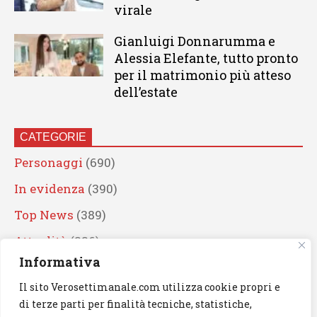
virale
Gianluigi Donnarumma e
Alessia Elefante, tutto pronto
per il matrimonio più atteso
dell’estate
CATEGORIE
Personaggi
(690)
In evidenza
(390)
Top News
(389)
Attualità
(336)
Informativa
Eventi
(330)
Il sito Verosettimanale.com utilizza cookie propri e
Artisti
(241)
di terze parti per finalità tecniche, statistiche,