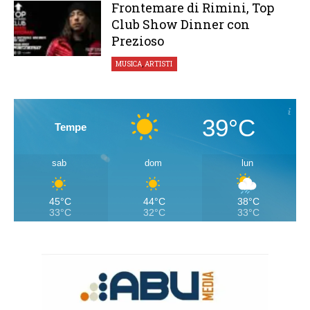
Frontemare di Rimini, Top
Club Show Dinner con
Prezioso
MUSICA
,
ARTISTI
39°C
Tempe
sab
dom
lun
45°C
44°C
38°C
33°C
32°C
33°C