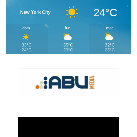
24°C
New York City
dom
lun
mar
33°C
35°C
32°C
24°C
23°C
25°C