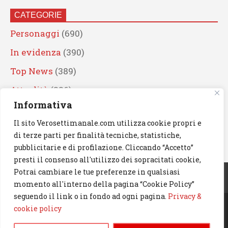
CATEGORIE
Personaggi
(690)
In evidenza
(390)
Top News
(389)
Attualità
(336)
Informativa
Eventi
(330)
Il sito Verosettimanale.com utilizza cookie propri e
Artisti
(241)
di terze parti per finalità tecniche, statistiche,
News
(239)
pubblicitarie e di profilazione. Cliccando “Accetto”
presti il consenso all'utilizzo dei sopracitati cookie,
Cerca
Potrai cambiare le tue preferenze in qualsiasi
momento all'interno della pagina “Cookie Policy”
seguendo il link o in fondo ad ogni pagina.
Privacy &
cookie policy
© 2023 Verosettimanale.com. All rights reserved.