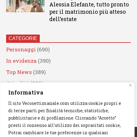
Alessia Elefante, tutto pronto
per il matrimonio più atteso
dell’estate
CATEGORIE
Personaggi
(690)
In evidenza
(390)
Top News
(389)
Attualità
(336)
Informativa
Eventi
(330)
Il sito Verosettimanale.com utilizza cookie propri e
Artisti
(241)
di terze parti per finalità tecniche, statistiche,
News
(239)
pubblicitarie e di profilazione. Cliccando “Accetto”
presti il consenso all'utilizzo dei sopracitati cookie,
Cerca
Potrai cambiare le tue preferenze in qualsiasi