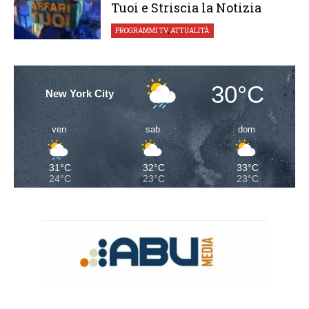
Tuoi e Striscia la Notizia
PROGRAMMI TV
,
ATTUALITÀ
30°C
New York City
ven
sab
dom
31°C
32°C
33°C
24°C
23°C
23°C