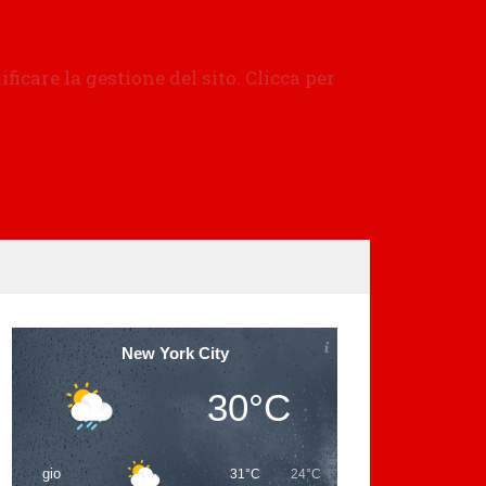
New York City
30°C
gio
31°C
24°C