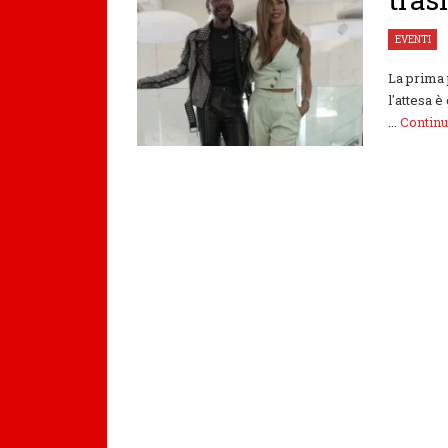
EVENTI
La prima 
l'attesa 
...
Contin