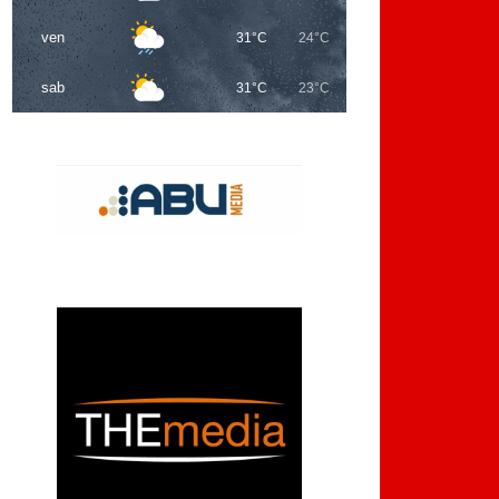
ven
31°C
24°C
sab
31°C
23°C