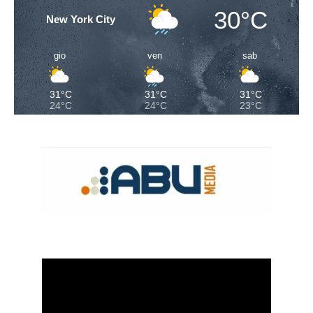
30°C
New York City
gio
ven
sab
31°C
31°C
31°C
24°C
24°C
23°C