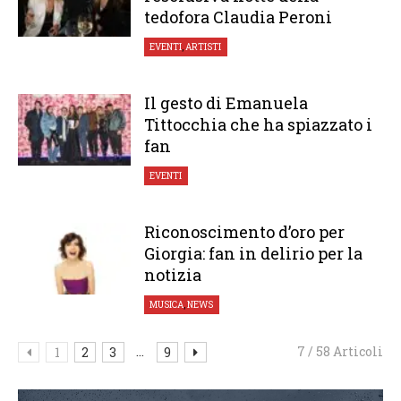
tedofora Claudia Peroni
EVENTI
,
ARTISTI
Il gesto di Emanuela
Tittocchia che ha spiazzato i
fan
EVENTI
Riconoscimento d’oro per
Giorgia: fan in delirio per la
notizia
MUSICA
,
NEWS
...
7 / 58 Articoli
1
2
3
9