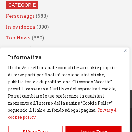
CATEGORIE
Personaggi
(688)
In evidenza
(390)
Top News
(389)
Attualità
(336)
Informativa
Eventi
(330)
Il sito Verosettimanale.com utilizza cookie propri e
Artisti
(241)
di terze parti per finalità tecniche, statistiche,
News
(238)
pubblicitarie e di profilazione. Cliccando “Accetto”
presti il consenso all'utilizzo dei sopracitati cookie,
Cerca
Potrai cambiare le tue preferenze in qualsiasi
momento all'interno della pagina “Cookie Policy”
seguendo il link o in fondo ad ogni pagina.
Privacy &
cookie policy
© 2023 Verosettimanale.com. All rights reserved.
Rifiuto Tutto
Accetto Tutto