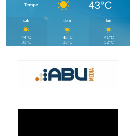
43°C
Tempe
sab
dom
lun
44°C
45°C
41°C
33°C
33°C
32°C