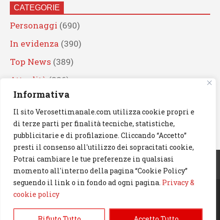
CATEGORIE
Personaggi
(690)
In evidenza
(390)
Top News
(389)
Attualità
(336)
Informativa
Eventi
(330)
Il sito Verosettimanale.com utilizza cookie propri e
Artisti
(241)
di terze parti per finalità tecniche, statistiche,
News
(239)
pubblicitarie e di profilazione. Cliccando “Accetto”
presti il consenso all'utilizzo dei sopracitati cookie,
Cerca
Potrai cambiare le tue preferenze in qualsiasi
momento all'interno della pagina “Cookie Policy”
seguendo il link o in fondo ad ogni pagina.
Privacy &
cookie policy
© 2023 Verosettimanale.com. All rights reserved.
Rifiuto Tutto
Accetto Tutto