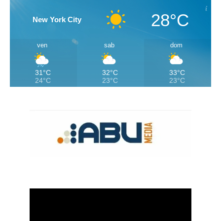
28°C
New York City
ven
sab
dom
31°C
32°C
33°C
24°C
23°C
23°C