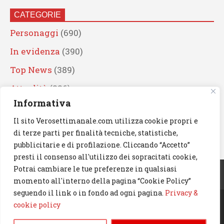
CATEGORIE
Personaggi
(690)
In evidenza
(390)
Top News
(389)
Attualità
(336)
Informativa
Eventi
(330)
Il sito Verosettimanale.com utilizza cookie propri e
Artisti
(241)
di terze parti per finalità tecniche, statistiche,
News
(238)
pubblicitarie e di profilazione. Cliccando “Accetto”
presti il consenso all'utilizzo dei sopracitati cookie,
Cerca
Potrai cambiare le tue preferenze in qualsiasi
momento all'interno della pagina “Cookie Policy”
seguendo il link o in fondo ad ogni pagina.
Privacy &
cookie policy
© 2023 Verosettimanale.com. All rights reserved.