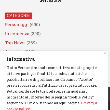
dell’estate
CATEGORIE
Personaggi
(690)
In evidenza
(390)
Top News
(389)
Attualità
(336)
Informativa
Eventi
(330)
Il sito Verosettimanale.com utilizza cookie propri e
Artisti
(241)
di terze parti per finalità tecniche, statistiche,
News
(239)
pubblicitarie e di profilazione. Cliccando “Accetto”
presti il consenso all'utilizzo dei sopracitati cookie,
Cerca
Potrai cambiare le tue preferenze in qualsiasi
momento all'interno della pagina “Cookie Policy”
seguendo il link o in fondo ad ogni pagina.
Privacy &
cookie policy