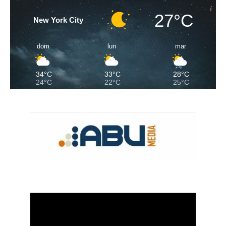
27°C
New York City
dom
lun
mar
34°C
33°C
28°C
24°C
22°C
25°C