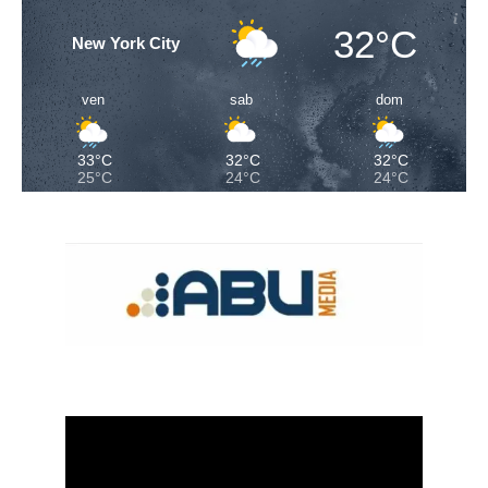
32°C
New York City
ven
sab
dom
33°C
32°C
32°C
25°C
24°C
24°C