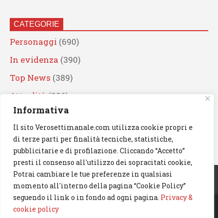
CATEGORIE
Personaggi
(690)
In evidenza
(390)
Top News
(389)
Attualità
(336)
Informativa
Eventi
(330)
Il sito Verosettimanale.com utilizza cookie propri e
Artisti
(241)
di terze parti per finalità tecniche, statistiche,
News
(239)
pubblicitarie e di profilazione. Cliccando “Accetto”
presti il consenso all'utilizzo dei sopracitati cookie,
Cerca
Potrai cambiare le tue preferenze in qualsiasi
momento all'interno della pagina “Cookie Policy”
seguendo il link o in fondo ad ogni pagina.
Privacy &
cookie policy
© 2023 Verosettimanale.com. All rights reserved.