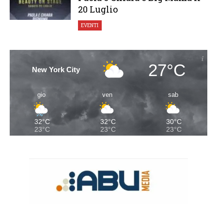
20 Luglio
EVENTI
27°C
New York City
gio
ven
sab
32°C
32°C
30°C
23°C
23°C
23°C