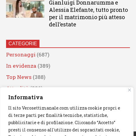
Gianluigi Donnarumma e
Alessia Elefante, tutto pronto
per il matrimonio più atteso
dell’estate
CATEGORIE
Personaggi
(687)
In evidenza
(389)
Top News
(388)
Attualità
(336)
Informativa
Eventi
(330)
Il sito Verosettimanale.com utilizza cookie propri e
Artisti
(241)
di terze parti per finalità tecniche, statistiche,
News
(238)
pubblicitarie e di profilazione. Cliccando “Accetto”
presti il consenso all'utilizzo dei sopracitati cookie,