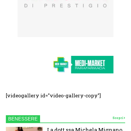
[videogallery id="video-gallery-copy"]
Scopri
BENESSERE
La dott.ssa Michela Mignano