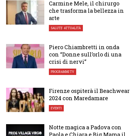
Carmine Mele, il chirurgo
che trasforma la bellezza in
arte
SALUTE
,
ATTUALITÀ
Piero Chiambretti in onda
con “Donne sull’orlo di una
crisi di nervi”
PROGRAMMI TV
Firenze ospiterà il Beachwear
2024 con Maredamare
EVENTI
Notte magica a Padova con
Paola e Chiara e Big Mama il