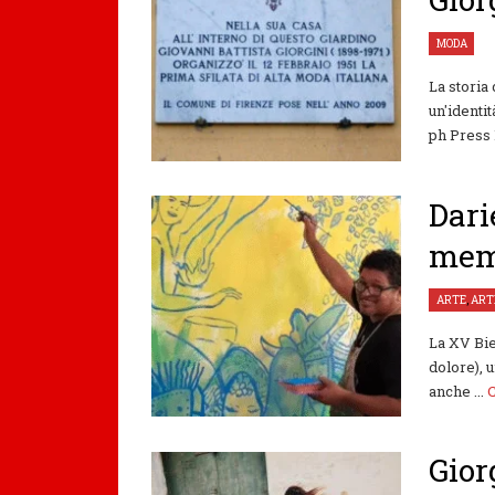
MODA
La storia
un'identi
ph Press L
Dari
memo
ARTE
,
ART
La XV Bie
dolore), 
anche ...
Gior