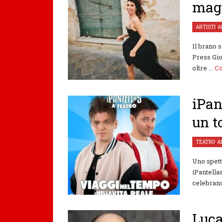
magi
ARTISTI
,
A
Il brano 
Press Gio
oltre ...
Co
iPan
un t
TEATRO
,
A
Uno spett
iPantella
celebrano 
Luca