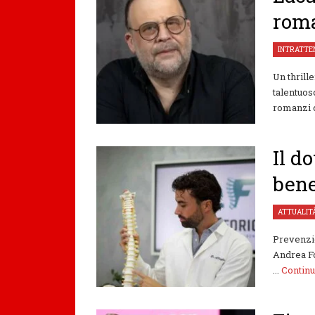
roma
INTRATTE
Un thrill
talentuos
romanzi c
Il d
bene
ATTUALIT
Prevenzio
Andrea Fo
...
Contin