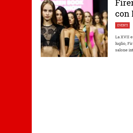
Fire
con
EVENTI
La XVII e
luglio, F
salone int