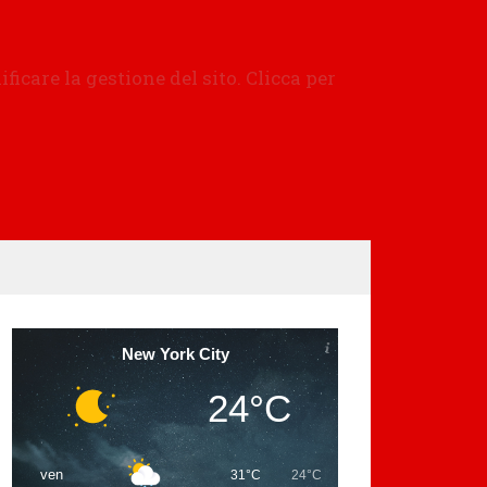
New York City
24°C
ven
31°C
24°C