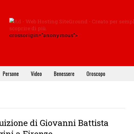
crossorigin="anonymous">
Persone
Video
Benessere
Oroscopo
tuizione di Giovanni Battista
gini a Firenze