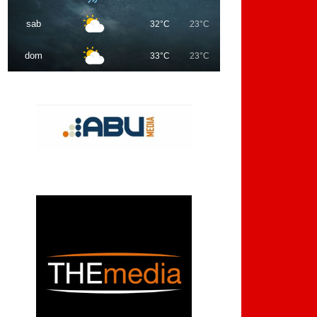
sab
32°C
23°C
dom
33°C
23°C