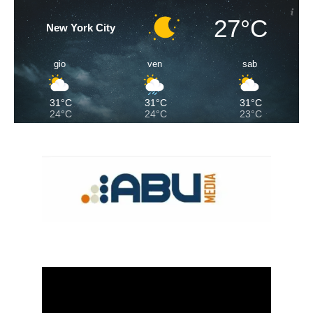
27°C
New York City
gio
ven
sab
31°C
31°C
31°C
24°C
24°C
23°C