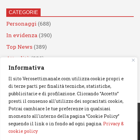
CATEGORIE
Personaggi
(688)
In evidenza
(390)
Top News
(389)
Attualità
(336)
Informativa
Eventi
(330)
Il sito Verosettimanale.com utilizza cookie propri e
Artisti
(241)
di terze parti per finalità tecniche, statistiche,
News
(238)
pubblicitarie e di profilazione. Cliccando “Accetto”
presti il consenso all'utilizzo dei sopracitati cookie,
Cerca
Potrai cambiare le tue preferenze in qualsiasi
momento all'interno della pagina “Cookie Policy”
seguendo il link o in fondo ad ogni pagina.
Privacy &
cookie policy
© 2023 Verosettimanale.com. All rights reserved.