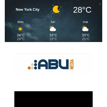
28°C
New York City
dom
lun
mar
34°C
33°C
33°C
24°C
23°C
25°C