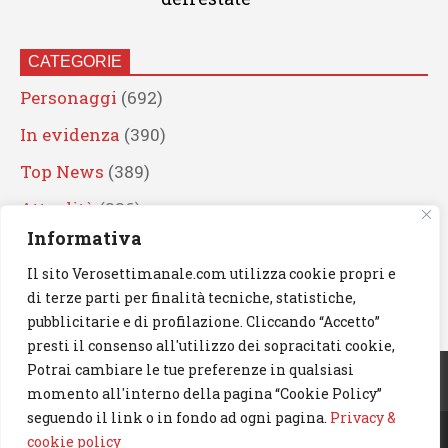
CATEGORIE
Personaggi
(692)
In evidenza
(390)
Top News
(389)
Attualità
(336)
Informativa
Eventi
(330)
Il sito Verosettimanale.com utilizza cookie propri e
Artisti
(241)
di terze parti per finalità tecniche, statistiche,
News
(239)
pubblicitarie e di profilazione. Cliccando “Accetto”
presti il consenso all'utilizzo dei sopracitati cookie,
Cerca
Potrai cambiare le tue preferenze in qualsiasi
momento all'interno della pagina “Cookie Policy”
seguendo il link o in fondo ad ogni pagina.
Privacy &
cookie policy