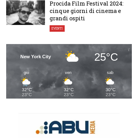
Procida Film Festival 2024:
cinque giorni di cinema e
grandi ospiti
EVENTI
25°C
New York City
gio
ven
sab
32°C
32°C
30°C
23°C
23°C
23°C