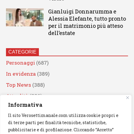
Gianluigi Donnarumma e
Alessia Elefante, tutto pronto
per il matrimonio più atteso
dell’estate
CATEGORIE
Personaggi
(687)
In evidenza
(389)
Top News
(388)
Attualità
(336)
Informativa
Eventi
(330)
Il sito Verosettimanale.com utilizza cookie propri e
Artisti
(241)
di terze parti per finalità tecniche, statistiche,
News
(238)
pubblicitarie e di profilazione. Cliccando “Accetto”