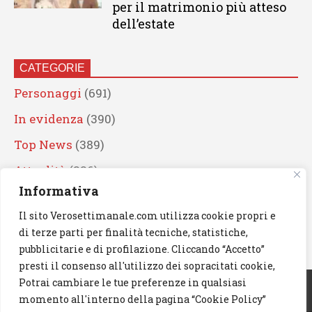
per il matrimonio più atteso
dell’estate
CATEGORIE
Personaggi
(691)
In evidenza
(390)
Top News
(389)
Attualità
(336)
Informativa
Eventi
(330)
Il sito Verosettimanale.com utilizza cookie propri e
Artisti
(241)
di terze parti per finalità tecniche, statistiche,
News
(239)
pubblicitarie e di profilazione. Cliccando “Accetto”
presti il consenso all'utilizzo dei sopracitati cookie,
Cerca
Potrai cambiare le tue preferenze in qualsiasi
momento all'interno della pagina “Cookie Policy”