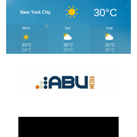
30°C
New York City
dom
lun
mar
33°C
35°C
32°C
24°C
23°C
25°C