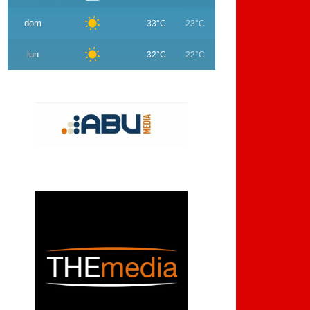
dom
33°C
23°C
lun
32°C
22°C