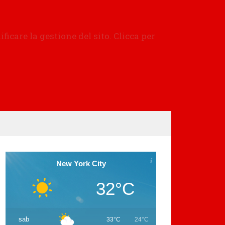
New York City
32°C
sab
33°C
24°C