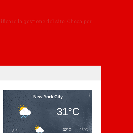
New York City
31°C
gio
32°C
23°C