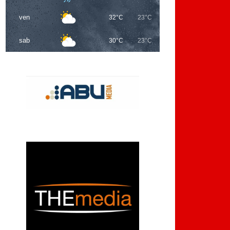
ven
32°C
23°C
sab
30°C
23°C