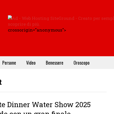
crossorigin="anonymous">
Persone
Video
Benessere
Oroscopo
t
te Dinner Water Show 2025
de con un gran finale