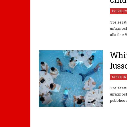
EVENTI
,
EV
Tre serate
un’atmosf
alla fine 
Whit
luss
EVENTI
,
IN
Tre serat
un’atmosf
pubblico 