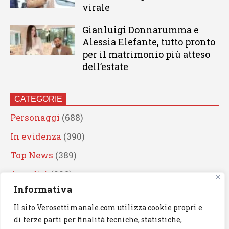
virale
Gianluigi Donnarumma e
Alessia Elefante, tutto pronto
per il matrimonio più atteso
dell’estate
CATEGORIE
Personaggi
(688)
In evidenza
(390)
Top News
(389)
Attualità
(336)
Informativa
Eventi
(330)
Il sito Verosettimanale.com utilizza cookie propri e
Artisti
(241)
di terze parti per finalità tecniche, statistiche,