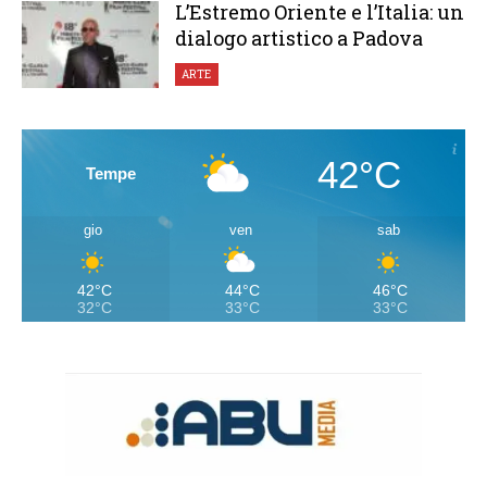
L’Estremo Oriente e l’Italia: un
dialogo artistico a Padova
ARTE
42°C
Tempe
gio
ven
sab
42°C
44°C
46°C
32°C
33°C
33°C