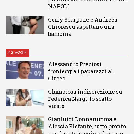
NAPOLI
Gerry Scarpone e Andreea
Chiorescu aspettano una
bambina
GOSSIP
Alessandro Preziosi
fronteggia i paparazzi al
Circeo
Clamorosa indiscrezione su
Federica Nargi: lo scatto
virale
Gianluigi Donnarumma e
Alessia Elefante, tutto pronto
per il matrimonio più atteso