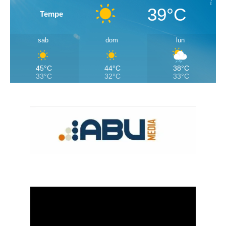
39°C
Tempe
sab
dom
lun
45°C
44°C
38°C
33°C
32°C
33°C