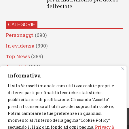
dell’estate
CATEGORIE
Personaggi
(690)
In evidenza
(390)
Top News
(389)
Attualità
(336)
Informativa
Eventi
(330)
Il sito Verosettimanale.com utilizza cookie propri e
Artisti
(241)
di terze parti per finalità tecniche, statistiche,
News
(239)
pubblicitarie e di profilazione. Cliccando “Accetto”
presti il consenso all'utilizzo dei sopracitati cookie,
Cerca
Potrai cambiare le tue preferenze in qualsiasi
momento all'interno della pagina “Cookie Policy”
seguendo il link o in fondo ad ogni pagina.
Privacy &