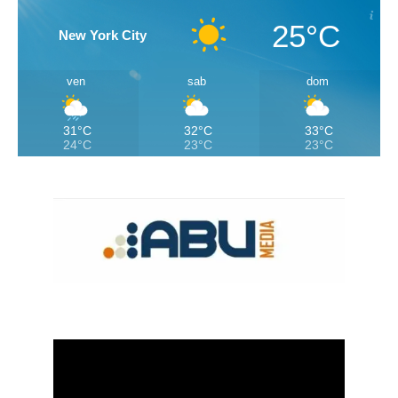
25°C
New York City
ven
sab
dom
31°C
32°C
33°C
24°C
23°C
23°C