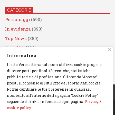
CATEGORIE
Personaggi
(690)
In evidenza
(390)
Top News
(389)
Attualità
(336)
Informativa
Eventi
(330)
Il sito Verosettimanale.com utilizza cookie propri e
Artisti
(241)
di terze parti per finalità tecniche, statistiche,
News
(238)
pubblicitarie e di profilazione. Cliccando “Accetto”
presti il consenso all'utilizzo dei sopracitati cookie,
Cerca
Potrai cambiare le tue preferenze in qualsiasi
momento all'interno della pagina “Cookie Policy”
seguendo il link o in fondo ad ogni pagina.
Privacy &
cookie policy
© 2023 Verosettimanale.com. All rights reserved.