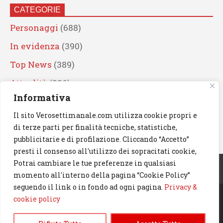
CATEGORIE
Personaggi
(688)
In evidenza
(390)
Top News
(389)
Attualità
(336)
Informativa
Eventi
(330)
Il sito Verosettimanale.com utilizza cookie propri e
Artisti
(241)
di terze parti per finalità tecniche, statistiche,
News
(238)
pubblicitarie e di profilazione. Cliccando “Accetto”
presti il consenso all'utilizzo dei sopracitati cookie,
Cerca
Potrai cambiare le tue preferenze in qualsiasi
momento all'interno della pagina “Cookie Policy”
seguendo il link o in fondo ad ogni pagina.
Privacy &
cookie policy
© 2023 Verosettimanale.com. All rights reserved.