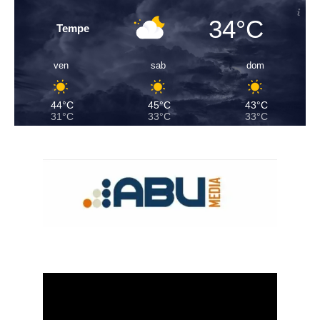
34°C
Tempe
ven
sab
dom
44°C
45°C
43°C
31°C
33°C
33°C