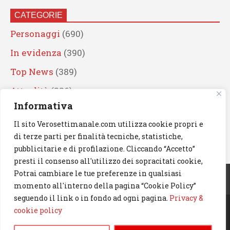
CATEGORIE
Personaggi
(690)
In evidenza
(390)
Top News
(389)
Attualità
(336)
Informativa
Eventi
(330)
Il sito Verosettimanale.com utilizza cookie propri e
Artisti
(241)
di terze parti per finalità tecniche, statistiche,
News
(239)
pubblicitarie e di profilazione. Cliccando “Accetto”
presti il consenso all'utilizzo dei sopracitati cookie,
Cerca
Potrai cambiare le tue preferenze in qualsiasi
momento all'interno della pagina “Cookie Policy”
seguendo il link o in fondo ad ogni pagina.
Privacy &
cookie policy
© 2023 Verosettimanale.com. All rights reserved.