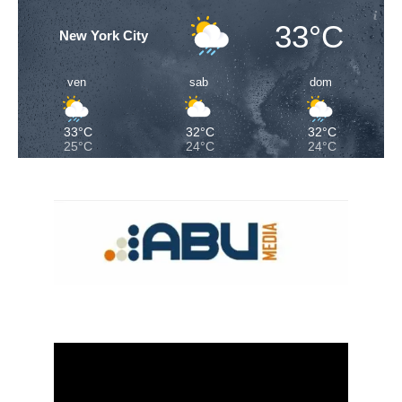
33°C
New York City
ven
sab
dom
33°C
32°C
32°C
25°C
24°C
24°C