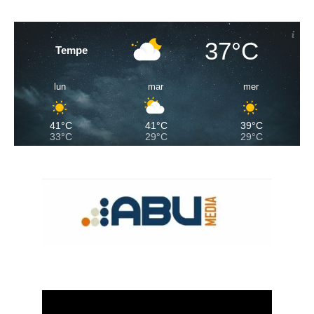
37°C
Tempe
lun
mar
mer
41°C
41°C
39°C
33°C
29°C
29°C