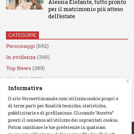
Alessia Elefante, tutto pronto
per il matrimonio più atteso
dell’estate
CATEGORIE
Personaggi
(692)
In evidenza
(390)
Top News
(389)
Attualità
(336)
Informativa
Eventi
(330)
Il sito Verosettimanale.com utilizza cookie propri e
Artisti
(241)
di terze parti per finalità tecniche, statistiche,
News
(239)
pubblicitarie e di profilazione. Cliccando “Accetto”
presti il consenso all'utilizzo dei sopracitati cookie,
Cerca
Potrai cambiare le tue preferenze in qualsiasi